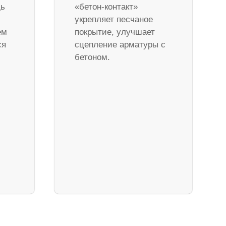
дь
«бетон-контакт»
укрепляет песчаное
ем
покрытие, улучшает
ся
сцепление арматуры с
бетоном.