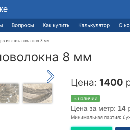
ке
ы
Вопросы
Как купить
Калькулятор
О к
ра из стекловолокна 8 мм
ловолокна 8 мм
Цена:
1400
р
В наличии
Цена за метр:
14
р
Минимальная партия: бух