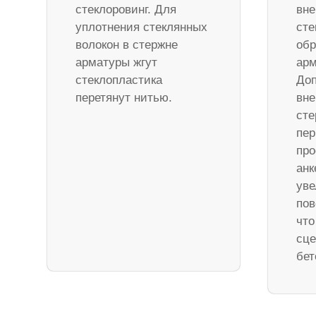
стеклоровинг. Для
вне
уплотнения стеклянных
сте
волокон в стержне
обр
арматуры жгут
арм
стеклопластика
Доп
перетянут нитью.
вне
ст
пер
про
анк
уве
пов
что
сце
бет