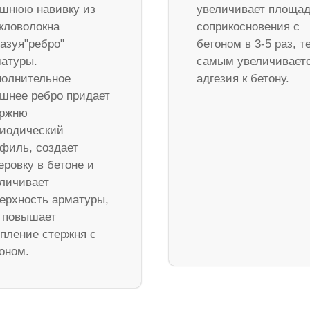
шнюю навивку из
увеличивает площа
кловолокна
соприкосновения с
азуя"ребро"
бетоном в 3-5 раз, т
атуры.
самым увеличивает
олнительное
адгезия к бетону.
шнее ребро придает
ержню
иодический
филь, создает
еровку в бетоне и
личивает
ерхность арматуры,
 повышает
пление стержня с
оном.