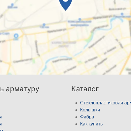
ь арматуру
Каталог
Стеклопластиковая ар
Колышки
м
Фибра
м
Как купить
м