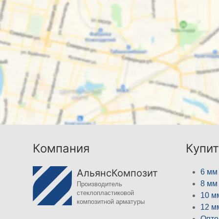
Компания
Купит
АльянсКомпозит
6 мм
8 мм
Производитель
стеклопластиковой
10 м
композитной арматуры
12 м
Опто