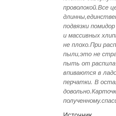
проволокой.Все ц
длинны,единствен
подвязки помидо
и массивных хли
не плохо.При расп
пыли,это не стра
пыть от распила 
впиваются в лад
перчатки. В оста
довольно.Карточ
полученному.спас
Источник