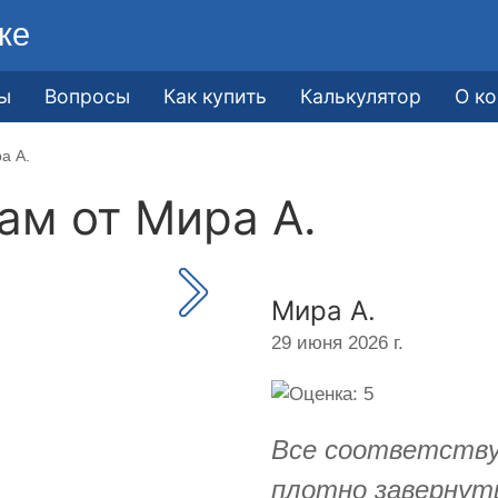
ке
ы
Вопросы
Как купить
Калькулятор
О к
а А.
кам от
Мира А.
Мира А.
29 июня 2026 г.
Все соответству
плотно завернут