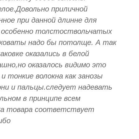
елое.Довольно приличной
ное при данной длинне для
р особенно толстоствольчатых
пковаты надо бы потолще. А так
аковке оказались в белой
шно,но оказалось видимо это
и тонкие волокна как занозы
они и пальцы.следует надевать
льном в принципе всем
ка товара соответствует
ибо