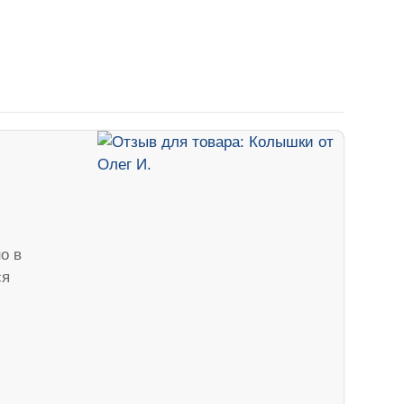
о в
ся