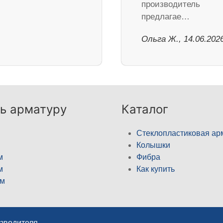
производитель
предлагае…
Ольга Ж., 14.06.202
ь арматуру
Каталог
Стеклопластиковая ар
Колышки
м
Фибра
м
Как купить
м
изводителя