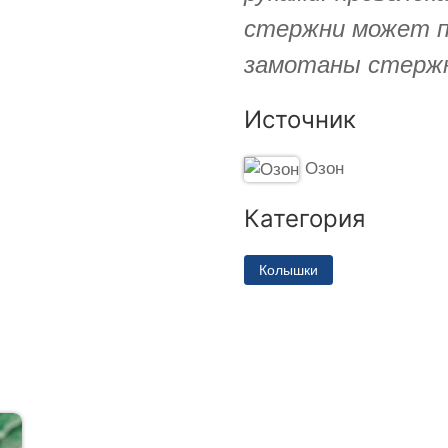
стержни может п
замотаны стерж
Источник
Озон
Категория
Колышки