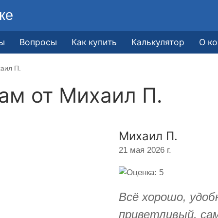
ке
ы
Вопросы
Как купить
Калькулятор
О к
аил П.
кам от
Михаил П.
Михаил П.
21 мая 2026 г.
Всё хорошо, удоб
приветливый, са