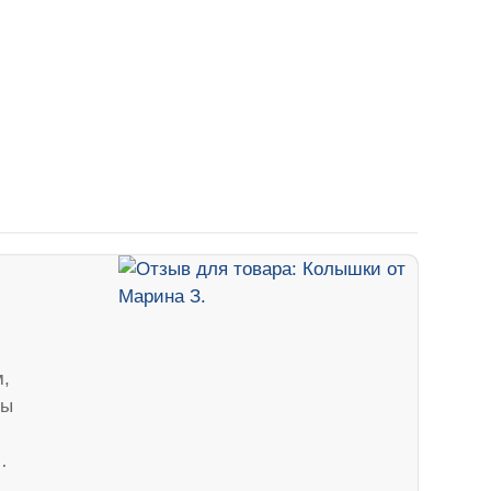
м,
бы
…