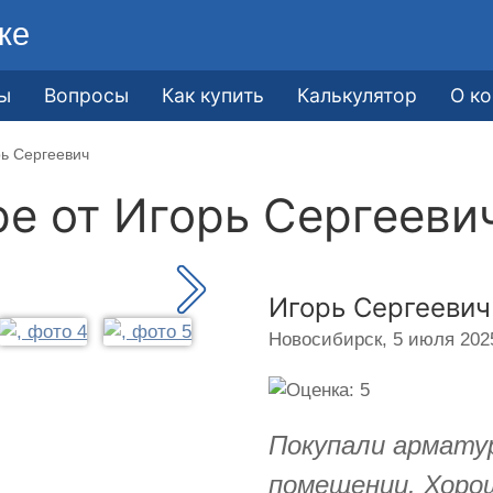
ке
ы
Вопросы
Как купить
Калькулятор
О к
рь Сергеевич
ре от
Игорь Сергееви
Игорь Сергеевич
Новосибирск,
5 июля 2025
Покупали арматур
помещении. Хоро