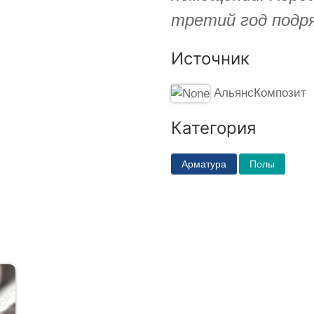
третий год подря
Источник
АльянсКомпозит
Категория
Арматура
Полы