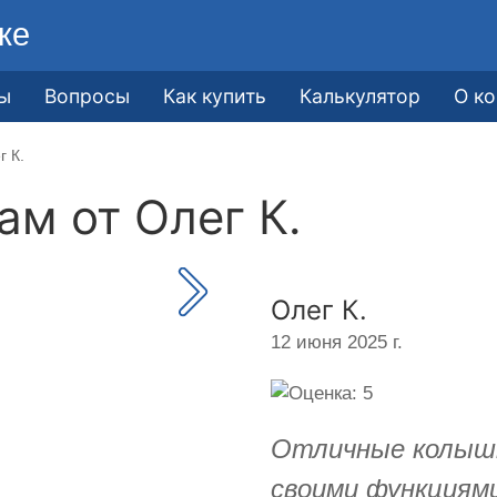
ке
ы
Вопросы
Как купить
Калькулятор
О к
г К.
кам от
Олег К.
Олег К.
12 июня 2025 г.
Отличные колышк
своими функциям