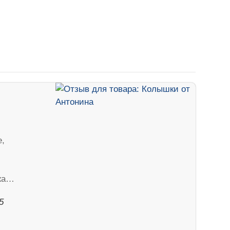
е,
жа…
5